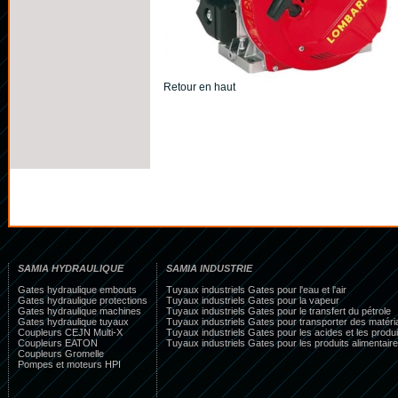
Retour en haut
SAMIA HYDRAULIQUE
SAMIA INDUSTRIE
Gates hydraulique embouts
Tuyaux industriels Gates pour l'eau et l'air
Gates hydraulique protections
Tuyaux industriels Gates pour la vapeur
Gates hydraulique machines
Tuyaux industriels Gates pour le transfert du pétrole
Gates hydraulique tuyaux
Tuyaux industriels Gates pour transporter des matéri
Coupleurs CEJN Multi-X
Tuyaux industriels Gates pour les acides et les produ
Coupleurs EATON
Tuyaux industriels Gates pour les produits alimentaire
Coupleurs Gromelle
Pompes et moteurs HPI