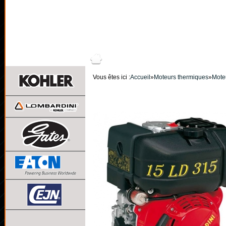
NOS PRODUITS
L'ENTRE
Vous êtes ici :
Accueil
»
Moteurs thermiques
»
Mote