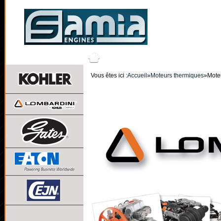
NOS PRODUITS
L'ENTRE
Vous êtes ici :
Accueil
»
Moteurs thermiques
»
Mote