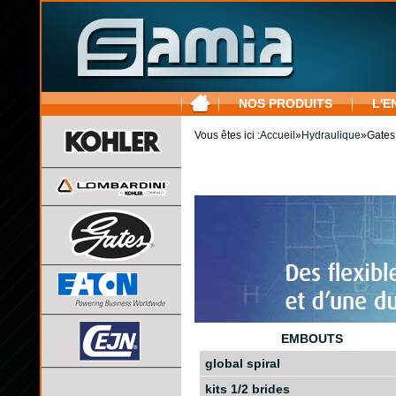
NOS PRODUITS
L'E
Vous êtes ici :
Accueil
»
Hydraulique
»
Gates
EMBOUTS
global spiral
kits 1/2 brides